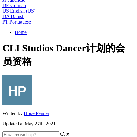
DE
German
US
English (US)
DA
Danish
PT
Portuguese
Home
CLI Studios Dancer计划的会
员资格
Written by
Hope Penner
Updated at May 27th, 2021