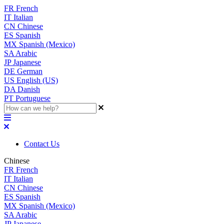
FR
French
IT
Italian
CN
Chinese
ES
Spanish
MX
Spanish (Mexico)
SA
Arabic
JP
Japanese
DE
German
US
English (US)
DA
Danish
PT
Portuguese
Contact Us
Chinese
FR
French
IT
Italian
CN
Chinese
ES
Spanish
MX
Spanish (Mexico)
SA
Arabic
JP
Japanese